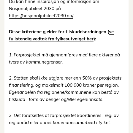
Du kan finne inspirasjon og informasjon om
Nasjonaljubileet 2030 på
https://nasjonaljubileet2030.no/
.
Disse kriteriene gjelder for tilskuddsordningen (
se
fullstendig vedtak fra fylkesutvalget her
):
1.
Forprosjektet må gjennomføres med flere aktører på
tvers av kommunegrenser.
2. Støtten skal ikke utgjøre mer enn 50% av prosjektets
finansiering, og maksimalt
100 000 kroner per region.
Egenandelen fra regionene/kommunene kan bestå av
tilskudd i form av penger og/eller egeninnsats.
3. Det forutsettes at forprosjektet koordineres i regi av
regionråd eller annet k
ommunesamarbeid i fylket.