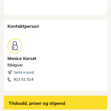
Kontaktperson
Monica
Karset
Rådgiver
Send e-post
913 51 514
Tilskudd, priser og stipend