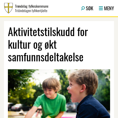
Hopp til hovedinnhold
SØK
MENY
Aktivitetstilskudd for
kultur og økt
samfunnsdeltakelse