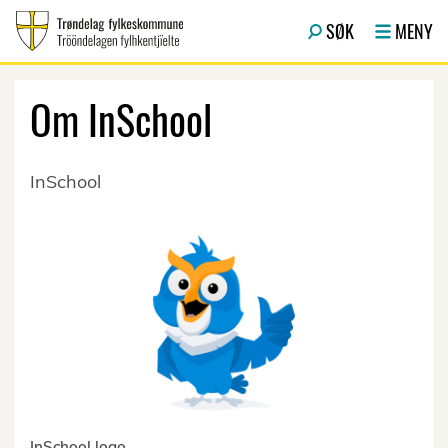
Hopp til hovedinnhold
SØK
MENY
Om InSchool
InSchool
InSchool logo