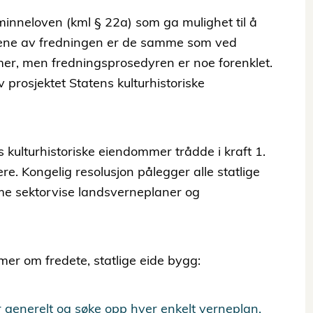
rminneloven (kml § 22a) som ga mulighet til å
lgene av fredningen er de samme som ved
r, men fredningsprosedyren er noe forenklet.
v prosjektet Statens kulturhistoriske
 kulturhistoriske eiendommer trådde i kraft 1.
re. Kongelig resolusjon pålegger alle statlige
rme sektorvise landsverneplaner og
er om fredete, statlige eide bygg:
generelt og søke opp hver enkelt verneplan.