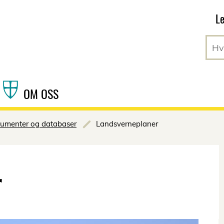
Hopp til hovedinnhold
Le
OM OSS
umenter og databaser
Landsverneplaner
r