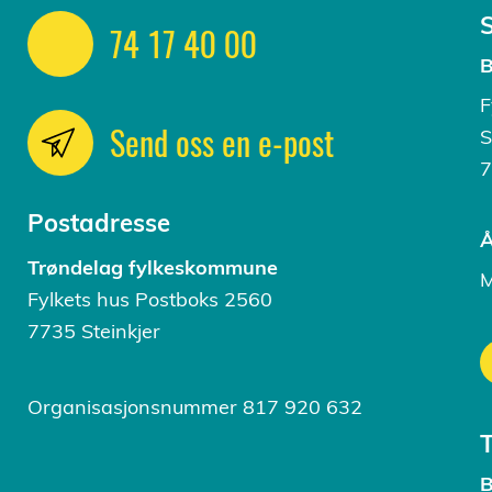
S
74 17 40 00
B
F
Send oss en e-post
S
7
Postadresse
Å
Trøndelag fylkeskommune
M
Fylkets hus Postboks 2560
7735 Steinkjer
Organisasjonsnummer 817 920 632
B