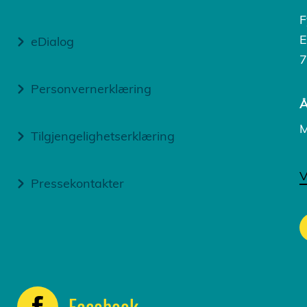
F
E
eDialog
7
Personvernerklæring
Å
M
Tilgjengelighetserklæring
V
Pressekontakter
Facebook